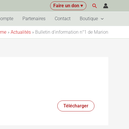
Rechercher
Faire un don ♥
compte
Partenaires
Contact
Boutique
ome
»
Actualités
»
Bulletin d’information n°1 de Marion
Télécharger