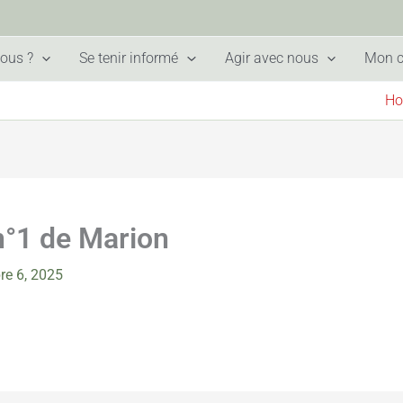
ous ?
Se tenir informé
Agir avec nous
Mon 
H
 n°1 de Marion
re 6, 2025