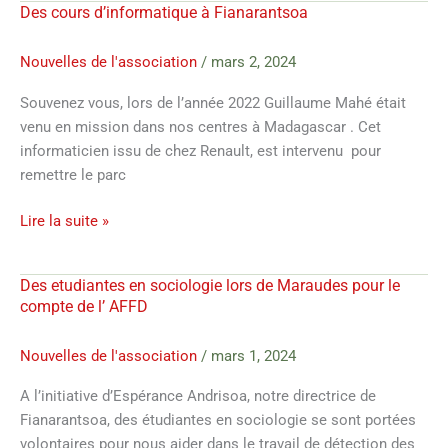
Des cours d’informatique à Fianarantsoa
Des
cours
d’informatique
Nouvelles de l'association
/
mars 2, 2024
à
Souvenez vous, lors de l’année 2022 Guillaume Mahé était
Fianarantsoa
venu en mission dans nos centres à Madagascar . Cet
informaticien issu de chez Renault, est intervenu pour
remettre le parc
Lire la suite »
Des etudiantes en sociologie lors de Maraudes pour le
Des
compte de l’ AFFD
etudiantes
en
Nouvelles de l'association
/
mars 1, 2024
sociologie
lors
A l’initiative d’Espérance Andrisoa, notre directrice de
de
Fianarantsoa, des étudiantes en sociologie se sont portées
Maraudes
volontaires pour nous aider dans le travail de détection des