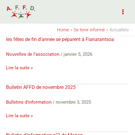
Aller
au
contenu
Home
»
Se tenir informé
»
Actualités
les fêtes de fin d’année se péparent à Fianarantsoa
les
fêtes
de
Nouvelles de l'association
/
janvier 5, 2026
fin
Lire la suite »
d’année
se
péparent
Bulletin AFFD de novembre 2025
Bulletin
à
AFFD
Fianarantsoa
de
Bulletins d'information
/
novembre 3, 2025
novembre
Lire la suite »
2025