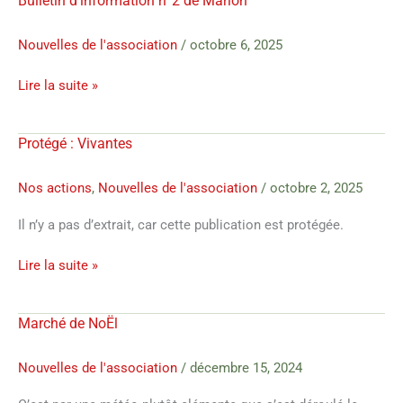
Bulletin d’information n°2 de Marion
Bulletin
d’information
n°2
Nouvelles de l'association
/
octobre 6, 2025
de
Lire la suite »
Marion
Protégé : Vivantes
Protégé :
Vivantes
Nos actions
,
Nouvelles de l'association
/
octobre 2, 2025
Il n’y a pas d’extrait, car cette publication est protégée.
Lire la suite »
Marché de NoËl
Marché
de
NoËl
Nouvelles de l'association
/
décembre 15, 2024