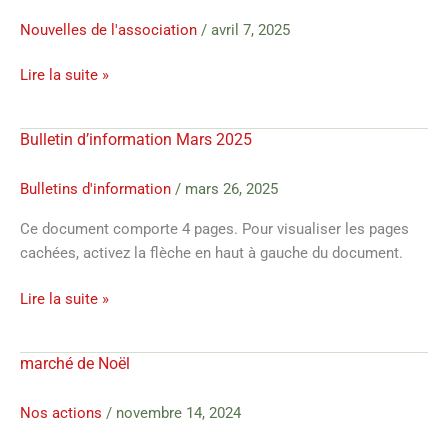
de
mission
Nouvelles de l'association
/
avril 7, 2025
de
Lire la suite »
Mr
Rivo
à
Bulletin d’information Mars 2025
Bulletin
Fianarantsoa
d’information
Mars
Mars
Bulletins d'information
/
mars 26, 2025
2025
2025
Ce document comporte 4 pages. Pour visualiser les pages
cachées, activez la flèche en haut à gauche du document.
Lire la suite »
marché de Noël
marché
de
Noël
Nos actions
/
novembre 14, 2024