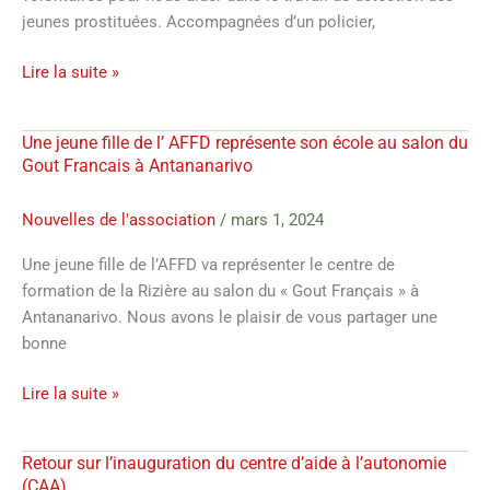
pour
jeunes prostituées. Accompagnées d’un policier,
le
compte
Lire la suite »
de
l’
AFFD
Une jeune fille de l’ AFFD représente son école au salon du
Une
Gout Francais à Antananarivo
jeune
fille
Nouvelles de l'association
/
mars 1, 2024
de
l’
Une jeune fille de l’AFFD va représenter le centre de
AFFD
formation de la Rizière au salon du « Gout Français » à
représente
Antananarivo. Nous avons le plaisir de vous partager une
son
bonne
école
au
Lire la suite »
salon
du
Gout
Retour sur l’inauguration du centre d’aide à l’autonomie
Retour
Francais
(CAA)