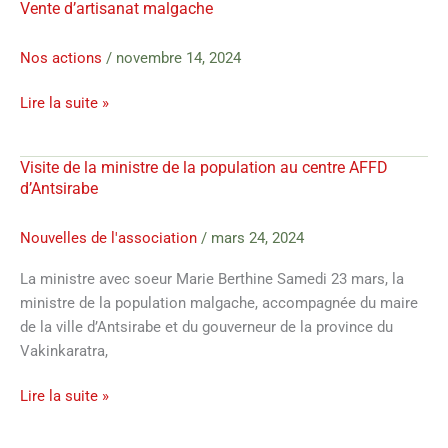
Vente d’artisanat malgache
Vente
d’artisanat
malgache
Nos actions
/
novembre 14, 2024
Lire la suite »
Visite de la ministre de la population au centre AFFD
Visite
d’Antsirabe
de
la
Nouvelles de l'association
/
mars 24, 2024
ministre
de
La ministre avec soeur Marie Berthine Samedi 23 mars, la
la
ministre de la population malgache, accompagnée du maire
population
de la ville d’Antsirabe et du gouverneur de la province du
au
Vakinkaratra,
centre
AFFD
Lire la suite »
d’Antsirabe