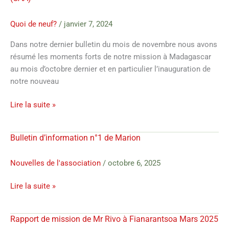
sur
à
l’inauguration
Antananarivo
Quoi de neuf?
/
janvier 7, 2024
du
centre
Dans notre dernier bulletin du mois de novembre nous avons
d’aide
résumé les moments forts de notre mission à Madagascar
à
au mois d’octobre dernier et en particulier l’inauguration de
l’autonomie
notre nouveau
(CAA)
Lire la suite »
Bulletin d’information n°1 de Marion
Bulletin
d’information
n°1
Nouvelles de l'association
/
octobre 6, 2025
de
Lire la suite »
Marion
Rapport de mission de Mr Rivo à Fianarantsoa Mars 2025
Rapport