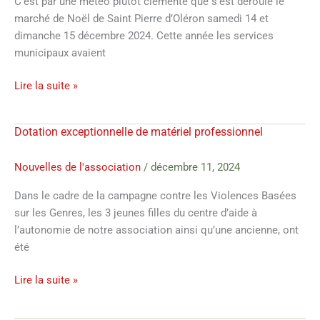
C’est par une météo plutôt clémente que s’est déroulé le
marché de Noël de Saint Pierre d’Oléron samedi 14 et
dimanche 15 décembre 2024. Cette année les services
municipaux avaient
Lire la suite »
Dotation exceptionnelle de matériel professionnel
Dotation
exceptionnelle
de
Nouvelles de l'association
/
décembre 11, 2024
matériel
Dans le cadre de la campagne contre les Violences Basées
professionnel
sur les Genres, les 3 jeunes filles du centre d’aide à
l’autonomie de notre association ainsi qu’une ancienne, ont
été
Lire la suite »