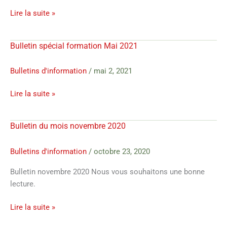
mois
Lire la suite »
de
Novembre
2021
Bulletin spécial formation Mai 2021
Bulletin
spécial
formation
Bulletins d'information
/
mai 2, 2021
Mai
Lire la suite »
2021
Bulletin du mois novembre 2020
Bulletin
du
mois
Bulletins d'information
/
octobre 23, 2020
novembre
Bulletin novembre 2020 Nous vous souhaitons une bonne
2020
lecture.
Lire la suite »