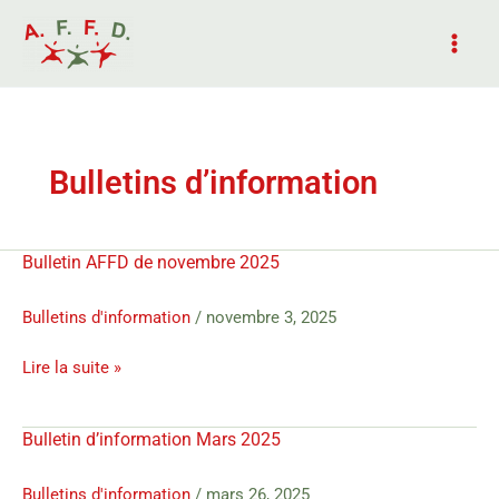
Aller
au
contenu
Bulletins d’information
Bulletin AFFD de novembre 2025
Bulletin
AFFD
de
Bulletins d'information
/
novembre 3, 2025
novembre
Lire la suite »
2025
Bulletin d’information Mars 2025
Bulletin
d’information
Mars
Bulletins d'information
/
mars 26, 2025