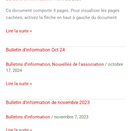
2025
Ce document comporte 4 pages. Pour visualiser les pages
cachées, activez la flèche en haut à gauche du document.
Lire la suite »
Bulletin d’information Oct 24
Bulletin
d’information
Oct
Bulletins d'information
,
Nouvelles de l'association
/
octobre
17, 2024
24
Lire la suite »
Bulletin d’information de novembre 2023
Bulletin
d’information
de
Bulletins d'information
/
novembre 7, 2023
novembre
Lire la suite »
2023