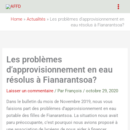
Aller
au
contenu
Home
»
Actualités
»
Les problèmes d’approvisionnement en
eau résolus à Fianarantsoa?
Les problèmes
d’approvisionnement en eau
résolus à Fianarantsoa?
Laisser un commentaire
/ Par
François
/
octobre 29, 2020
Dans le bulletin du mois de Novembre 2019, nous vous
faisions part des problèmes d’approvisionnement en eau
potable des filles de Fianarantsoa. La situation nous avait
paru préoccupante, c’est pourquoi nous avions proposé à
une association de lycéens de nous aider à financer