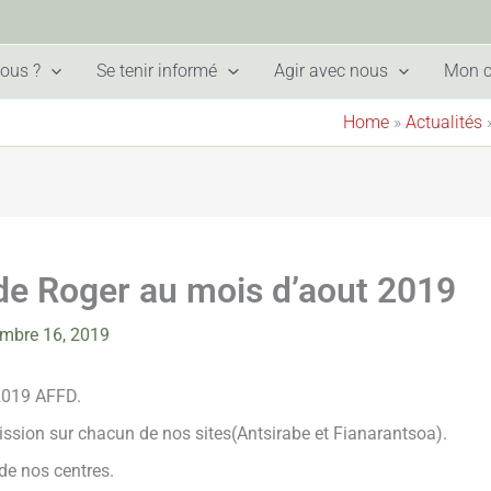
ous ?
Se tenir informé
Agir avec nous
Mon 
Home
»
Actualités
de Roger au mois d’aout 2019
mbre 16, 2019
AFFD.
ission sur chacun de nos sites(Antsirabe et Fianarantsoa).
de nos centres.