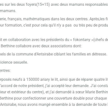
rties sur les deux foyers(15+15) avec deux mamans responsables.
ux mamans.
erie, français, mathématiques dans les deux centres. Après,les fia
ur formation, c’est pour cela qu’il n’y a pas ou très peu de pro
it en collaboration avec les présidents du « fokontany »(chefs de
 Berthine collabore avec deux associations dont:
s de la commune d’Antsirabe ciblant les familles en détresse.
violence sexuelle.
entres:
erposés neufs à 150000 ariary le lit, ainsi que de réparer quatre 
l’accord de notre président, j’ai accepté leur demande. J’ai const
ieur et extérieur du centre), et j’ai demandé à sœur Marie Berthine
erthine pour confectionner une couverture double pour chaque 
 à Antsirabe, nous avons mangé ensemble à la demande de toute l’