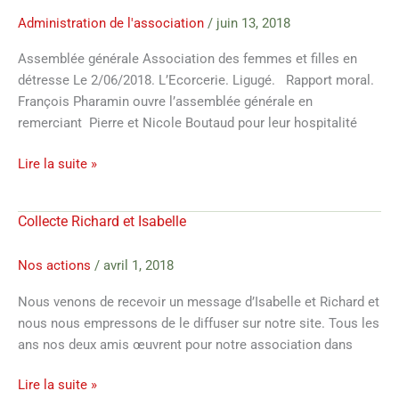
de
l’assemblée
Administration de l'association
/
juin 13, 2018
Générale
Assemblée générale Association des femmes et filles en
AFFD
détresse Le 2/06/2018. L’Ecorcerie. Ligugé. Rapport moral.
2018
François Pharamin ouvre l’assemblée générale en
remerciant Pierre et Nicole Boutaud pour leur hospitalité
Lire la suite »
Collecte Richard et Isabelle
Collecte
Richard
et
Nos actions
/
avril 1, 2018
Isabelle
Nous venons de recevoir un message d’Isabelle et Richard et
nous nous empressons de le diffuser sur notre site. Tous les
ans nos deux amis œuvrent pour notre association dans
Lire la suite »