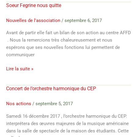
Soeur Fegrine nous quitte
Soeur
Fegrine
nous
Nouvelles de l'association
/
septembre 6, 2017
quitte
Avant de partir elle fait un bilan de son action au centre AFFD
. Nous la remercions très chaleureusement et nous
espérons que ses nouvelles fonctions lui permettent de
communiquer
Lire la suite »
Concert de l’orchestre harmonique du CEP
Concert
de
l’orchestre
Nos actions
/
septembre 5, 2017
harmonique
Samedi 16 décembre 2017 , l’orchestre harmonique du CEP.
du
interprétera des œuvres majeures de la musique américaine
CEP
dans la salle de spectacle de la maison des étudiants. Cette