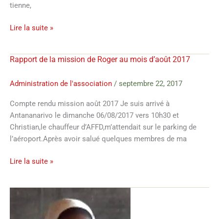
tienne,
Lire la suite »
Rapport de la mission de Roger au mois d’août 2017
Rapport
de
la
Administration de l'association
/
septembre 22, 2017
mission
Compte rendu mission août 2017 Je suis arrivé à
de
Antananarivo le dimanche 06/08/2017 vers 10h30 et
Roger
Christian,le chauffeur d’AFFD,m’attendait sur le parking de
au
l’aéroport.Après avoir salué quelques membres de ma
mois
d’août
Lire la suite »
2017
Au
revoir
Sr