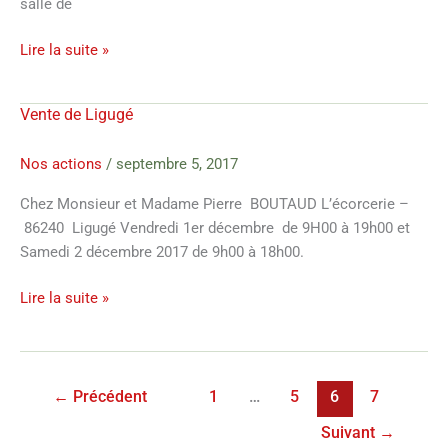
salle de
Lire la suite »
Vente de Ligugé
Vente
de
Ligugé
Nos actions
/
septembre 5, 2017
Chez Monsieur et Madame Pierre BOUTAUD L’écorcerie –
86240 Ligugé Vendredi 1er décembre de 9H00 à 19h00 et
Samedi 2 décembre 2017 de 9h00 à 18h00.
Lire la suite »
←
Précédent
1
…
5
6
7
Suivant
→