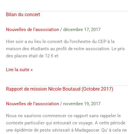
Bilan du concert
Bilan
du
concert
Nouvelles de l'association
/
décembre 17, 2017
Hier soir a eu lieu le concert du l’orchestre du CEP à la
maison des étudiants au profit de notre association. Le prix
des places était de 12 € et
Lire la suite »
Rapport de mission Nicole Boutaud (Octobre 2017)
Rapport
de
mission
Nouvelles de l'association
/
novembre 19, 2017
Nicole
Nous ne saurions commencer ce rapport sans rappeler le
Boutaud
contexte particulier qui entourait ce voyage. A cette période
(Octobre
une épidémie de peste sévissait à Madagascar. Qu’ à cela ne
2017)