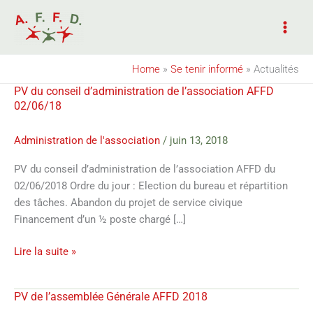
Aller
au
contenu
Home
»
Se tenir informé
»
Actualités
PV du conseil d’administration de l’association AFFD
PV
02/06/18
du
conseil
Administration de l'association
/
juin 13, 2018
d’administration
de
PV du conseil d’administration de l’association AFFD du
l’association
02/06/2018 Ordre du jour : Election du bureau et répartition
AFFD
des tâches. Abandon du projet de service civique
02/06/18
Financement d’un ½ poste chargé […]
Lire la suite »
PV de l’assemblée Générale AFFD 2018
PV